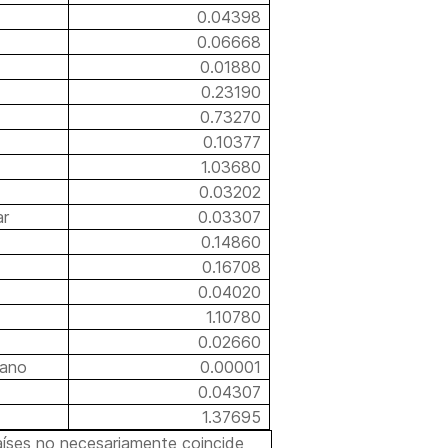
0.04398
0.06668
0.01880
0.23190
0.73270
0.10377
1.03680
0.03202
ar
0.03307
0.14860
0.16708
0.04020
1.10780
0.02660
rano
0.00001
0.04307
1.37695
aíses no necesariamente coincide