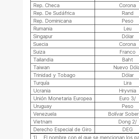
Rep. Checa
Corona
Rep. De Sudáfrica
Rand
Rep. Dominicana
Peso
Rumania
Leu
Singapur
Dólar
Suecia
Corona
Suiza
Franco
Tailandia
Baht
Taiwan
Nuevo Dól
Trinidad y Tobago
Dólar
Turquía
Lira
Ucrania
Hryvnia
Unión Monetaria Europea
Euro 3/
Uruguay
Peso
Venezuela
Bolívar Sobe
Vietnam
Dong 2/
Derecho Especial de Giro
DEG
1)
El nombre con el que se mencionan los p