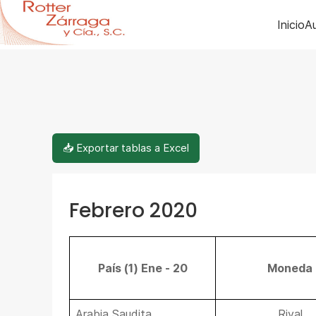
Inicio
Au
📥 Exportar tablas a Excel
Febrero 2020
País (1) Ene - 20
Moneda
Arabia Saudita
Riyal