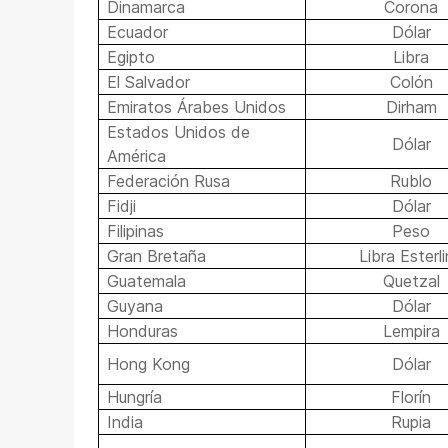
Dinamarca
Corona
Ecuador
Dólar
Egipto
Libra
El Salvador
Colón
Emiratos Árabes Unidos
Dirham
Estados Unidos de
Dólar
América
Federación Rusa
Rublo
Fidji
Dólar
Filipinas
Peso
Gran Bretaña
Libra Esterl
Guatemala
Quetzal
Guyana
Dólar
Honduras
Lempira
Hong Kong
Dólar
Hungría
Florín
India
Rupia