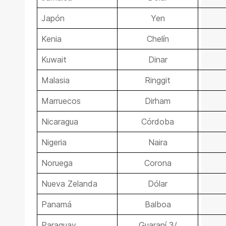
Japón
Yen
Kenia
Chelín
Kuwait
Dinar
Malasia
Ringgit
Marruecos
Dirham
Nicaragua
Córdoba
Nigeria
Naira
Noruega
Corona
Nueva Zelanda
Dólar
Panamá
Balboa
Paraguay
Guaraní 3/