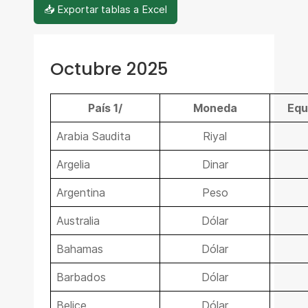
📥 Exportar tablas a Excel
Octubre 2025
País 1/
Moneda
Equ
Arabia Saudita
Riyal
Argelia
Dinar
Argentina
Peso
Australia
Dólar
Bahamas
Dólar
Barbados
Dólar
Belice
Dólar