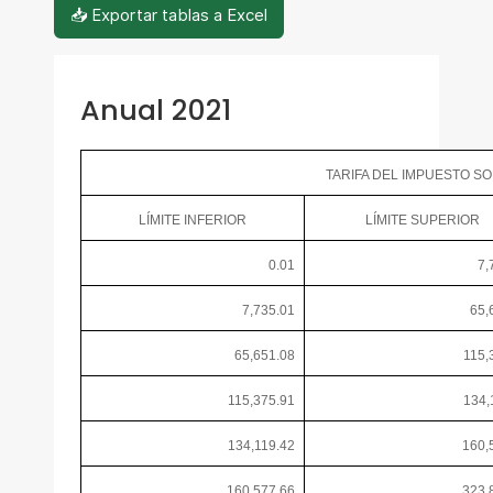
📥 Exportar tablas a Excel
Anual 2021
TARIFA DEL IMPUESTO S
LÍMITE INFERIOR
LÍMITE SUPERIOR
0.01
7,
7,735.01
65,
65,651.08
115,
115,375.91
134,
134,119.42
160,
160,577.66
323,