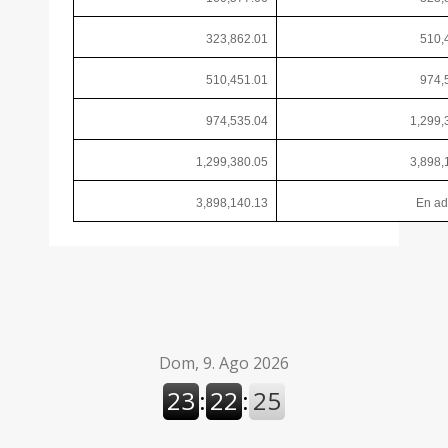
323,862.01
510,
510,451.01
974,
974,535.04
1,299,
1,299,380.05
3,898,
3,898,140.13
En ad