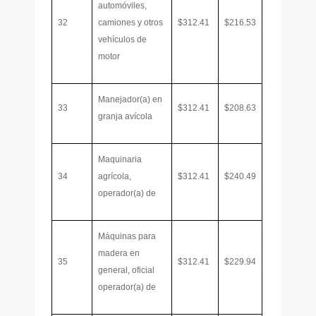
automóviles,
32
camiones y otros
$312.41
$216.53
vehículos de
motor
Manejador(a) en
33
$312.41
$208.63
granja avícola
Maquinaria
34
agrícola,
$312.41
$240.49
operador(a) de
Máquinas para
madera en
35
$312.41
$229.94
general, oficial
operador(a) de