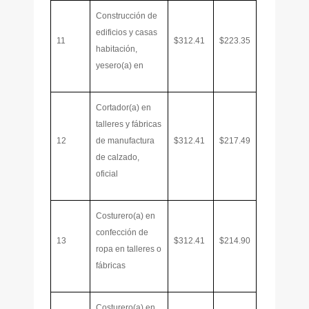
Construcción de
edificios y casas
11
$312.41
$223.35
habitación,
yesero(a) en
Cortador(a) en
talleres y fábricas
12
de manufactura
$312.41
$217.49
de calzado,
oficial
Costurero(a) en
confección de
13
$312.41
$214.90
ropa en talleres o
fábricas
Costurero(a) en