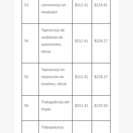
53
carnicero(a) en
$312.41
$224.81
mostrador
Tapicero(a) de
vestiduras de
54
$312.41
$228.27
automóviles,
oficial
Tapicero(a) en
55
reparación de
$312.41
$228.27
muebles, oficial
Trabajador(a) del
56
$312.41
$225.50
hogar
Trabajador(a)