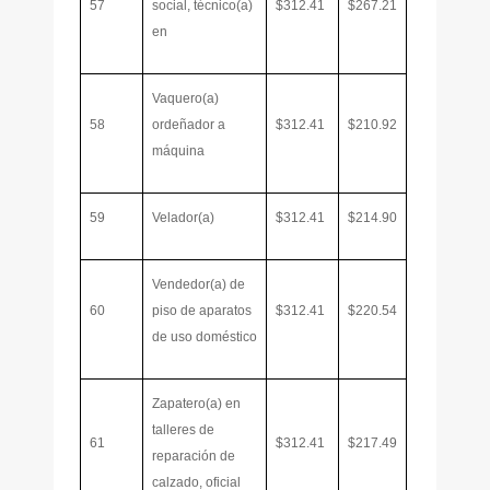
57
social, técnico(a)
$312.41
$267.21
en
Vaquero(a)
58
ordeñador a
$312.41
$210.92
máquina
59
Velador(a)
$312.41
$214.90
Vendedor(a) de
60
piso de aparatos
$312.41
$220.54
de uso doméstico
Zapatero(a) en
talleres de
61
$312.41
$217.49
reparación de
calzado, oficial