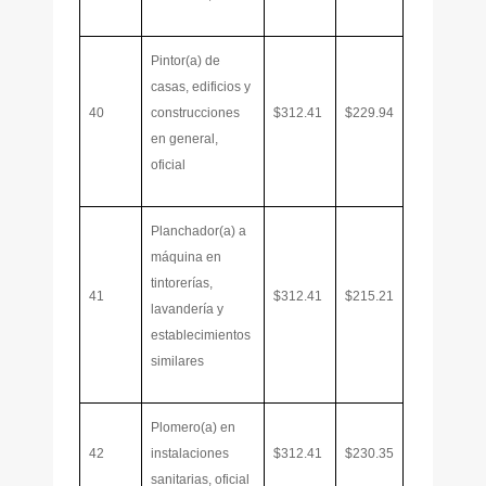
Pintor(a) de
casas, edificios y
40
construcciones
$312.41
$229.94
en general,
oficial
Planchador(a) a
máquina en
tintorerías,
41
$312.41
$215.21
lavandería y
establecimientos
similares
Plomero(a) en
42
instalaciones
$312.41
$230.35
sanitarias, oficial