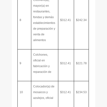
Cocinero(a),
mayor(a) en
restaurantes,
fondas y demás
8
$312.41
$242.34
establecimientos
de preparación y
venta de
alimentos
Colchones,
oficial en
9
$312.41
$221.78
fabricación y
reparación de
Colocador(a) de
10
mosaicos y
$312.41
$234.53
azulejos, oficial