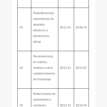
Radiotécnico(a)
reparador(a) de
aparatos
43
$312.41
$238.76
eléctricos y
electrónicos,
oficial
Recamarero(a)
en hoteles,
44
moteles y otros
$312.41
$210.92
establecimientos
de hospedaje
Refaccionaria de
automóviles y
45
camiones,
$312.41
$218.44