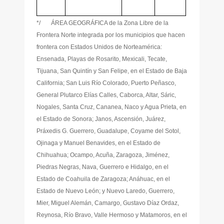
*/ ÁREA GEOGRÁFICA de la Zona Libre de la
Frontera Norte integrada por los municipios que hacen
frontera con Estados Unidos de Norteamérica:
Ensenada, Playas de Rosarito, Mexicali, Tecate,
Tijuana, San Quintín y San Felipe, en el Estado de Baja
California; San Luis Río Colorado, Puerto Peñasco,
General Plutarco Elías Calles, Caborca, Altar, Sáric,
Nogales, Santa Cruz, Cananea, Naco y Agua Prieta, en
el Estado de Sonora; Janos, Ascensión, Juárez,
Práxedis G. Guerrero, Guadalupe, Coyame del Sotol,
Ojinaga y Manuel Benavides, en el Estado de
Chihuahua; Ocampo, Acuña, Zaragoza, Jiménez,
Piedras Negras, Nava, Guerrero e Hidalgo, en el
Estado de Coahuila de Zaragoza; Anáhuac, en el
Estado de Nuevo León; y Nuevo Laredo, Guerrero,
Mier, Miguel Alemán, Camargo, Gustavo Díaz Ordaz,
Reynosa, Río Bravo, Valle Hermoso y Matamoros, en el