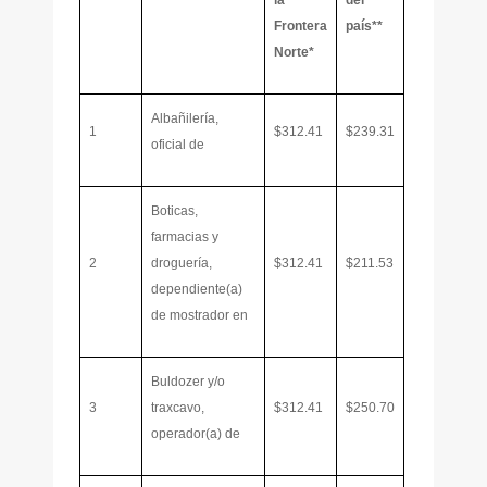
la
del
Frontera
país**
Norte*
Albañilería,
1
$312.41
$239.31
oficial de
Boticas,
farmacias y
2
droguería,
$312.41
$211.53
dependiente(a)
de mostrador en
Buldozer y/o
3
traxcavo,
$312.41
$250.70
operador(a) de