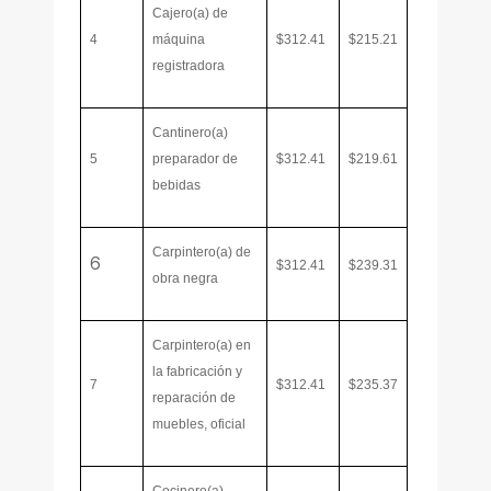
Cajero(a) de
4
máquina
$312.41
$215.21
registradora
Cantinero(a)
5
preparador de
$312.41
$219.61
bebidas
Carpintero(a) de
6
$312.41
$239.31
obra negra
Carpintero(a) en
la fabricación y
7
$312.41
$235.37
reparación de
muebles, oficial