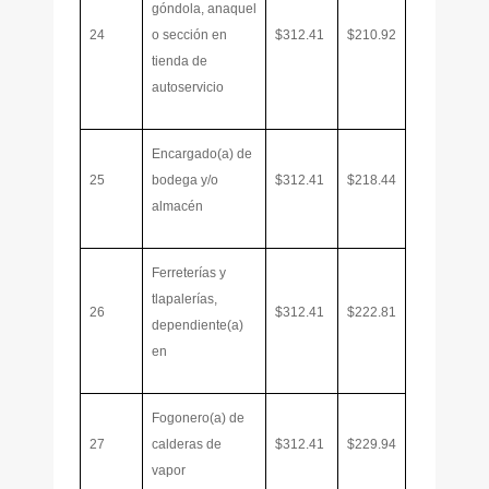
góndola, anaquel
24
o sección en
$312.41
$210.92
tienda de
autoservicio
Encargado(a) de
25
bodega y/o
$312.41
$218.44
almacén
Ferreterías y
tlapalerías,
26
$312.41
$222.81
dependiente(a)
en
Fogonero(a) de
27
calderas de
$312.41
$229.94
vapor