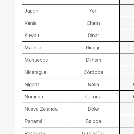
Japón
Yen
Kenia
Chelín
Kuwait
Dinar
Malasia
Ringgit
Marruecos
Dirham
Nicaragua
Córdoba
Nigeria
Naira
Noruega
Corona
Nueva Zelanda
Dólar
Panamá
Balboa
Paraguay
Guaraní 3/