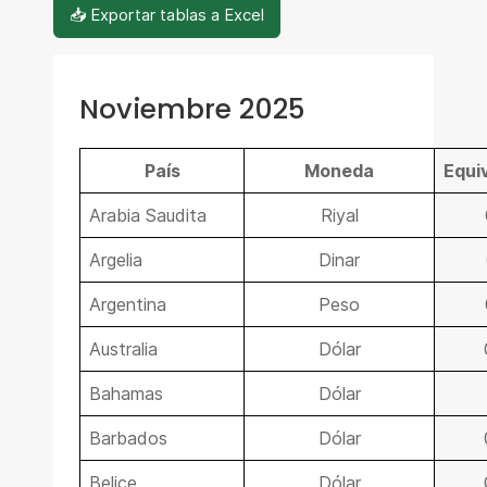
📥 Exportar tablas a Excel
Noviembre 2025
País
Moneda
Equi
Arabia Saudita
Riyal
Argelia
Dinar
Argentina
Peso
Australia
Dólar
Bahamas
Dólar
Barbados
Dólar
Belice
Dólar