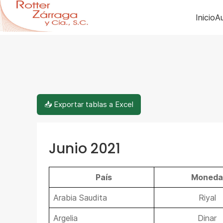
Inicio
Au
📥 Exportar tablas a Excel
Junio 2021
País
Moneda
Arabia Saudita
Riyal
Argelia
Dinar