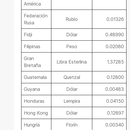
América
Federación
Rublo
0.01326
Rusa
Fidji
Dólar
0.48990
Filipinas
Peso
0.02080
Gran
Libra Esterlina
1.37285
Bretaña
Guatemala
Quetzal
0.12800
Guyana
Dólar
0.00483
Honduras
Lempira
0.04150
Hong Kong
Dólar
0.12897
Hungría
Florín
0.00340