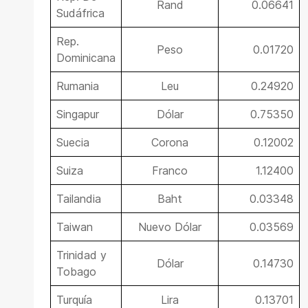
Rand
0.06641
Sudáfrica
Rep.
Peso
0.01720
Dominicana
Rumania
Leu
0.24920
Singapur
Dólar
0.75350
Suecia
Corona
0.12002
Suiza
Franco
1.12400
Tailandia
Baht
0.03348
Taiwan
Nuevo Dólar
0.03569
Trinidad y
Dólar
0.14730
Tobago
Turquía
Lira
0.13701